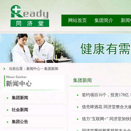
网站首页
集团简介
新闻
当前位置：新闻中心 > 集团新闻
集团新闻
签约项目16个，投资178
集团新闻
借壳啤酒花 同济堂整合大
社会新闻
借力“互联网+” 同济堂加
集团公告
同济堂重组预案获股东大会