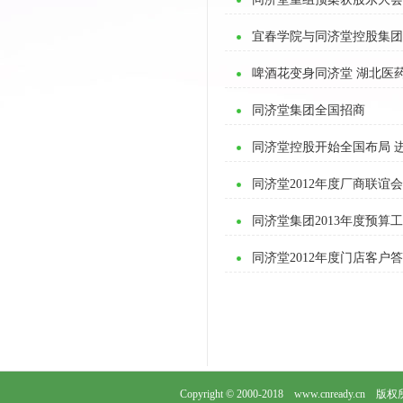
宜春学院与同济堂控股集团
啤酒花变身同济堂 湖北医
同济堂集团全国招商
同济堂控股开始全国布局 
同济堂2012年度厂商联谊会
同济堂集团2013年度预算
同济堂2012年度门店客户
Copyright © 2000-2018 www.cnready.cn