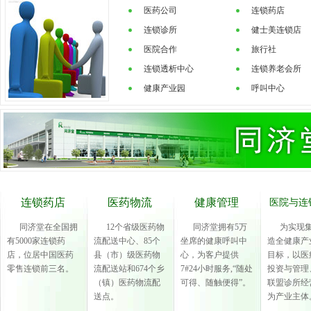
医药公司
连锁药店
连锁诊所
健士美连锁店
医院合作
旅行社
连锁透析中心
连锁养老会所
健康产业园
呼叫中心
连锁药店
医药物流
健康管理
医院与连
同济堂在全国拥
12个省级医药物
同济堂拥有5万
为实现集
有5000家连锁药
流配送中心、85个
坐席的健康呼叫中
造全健康产
店，位居中国医药
县（市）级医药物
心，为客户提供
目标，以医
零售连锁前三名。
流配送站和674个乡
7#24小时服务,“随处
投资与管理
（镇）医药物流配
可得、随触便得”。
联盟诊所经
送点。
为产业主体