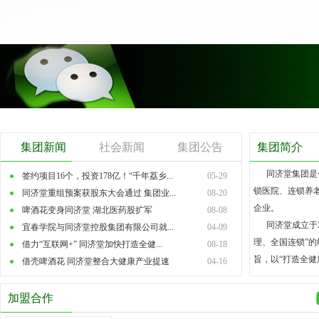
集团新闻
社会新闻
集团公告
集团简介
同济堂集团是一
签约项目16个，投资178亿！“千年荔乡...
05-29
锁医院、连锁养
同济堂重组预案获股东大会通过 集团业...
08-20
企业。
啤酒花变身同济堂 湖北医药股扩军
08-08
同济堂成立于20
宜春学院与同济堂控股集团有限公司就...
04-09
理、全国连锁”的
借力“互联网+” 同济堂加快打造全健...
08-18
旨，以“打造全健康
借壳啤酒花 同济堂整合大健康产业提速
04-16
加盟合作